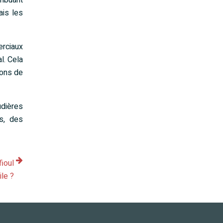
ribuant
ais les
erciaux
l. Cela
ions de
udières
us, des
fioul
le ?