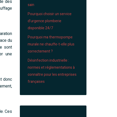
ude des
sain
auffage
Pourquoi choisir un service
d’urgence plomberie
disponible 24/7
aration
Pourquoi ma thermopompe
lace du
murale ne chauffe-t-elle plus
re sont
correctement ?
rer une
Désinfection industrielle :
normes et réglementations à
connaître pour les entreprises
st donc
françaises
gement,
le. Ces
Articles similaires