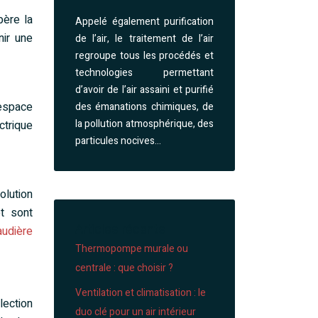
père la
Appelé également purification
nir une
de l’air, le traitement de l’air
regroupe tous les procédés et
technologies permettant
d’avoir de l’air assaini et purifié
’espace
des émanations chimiques, de
la pollution atmosphérique, des
ctrique
particules nocives…
olution
t sont
Articles récents
audière
Thermopompe murale ou
centrale : que choisir ?
Ventilation et climatisation : le
lection
duo clé pour un air intérieur