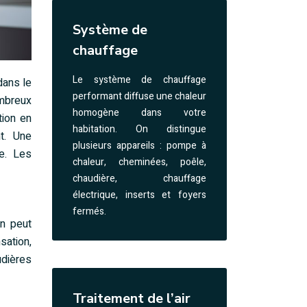
Système de
chauffage
Le système de chauffage
dans le
performant diffuse une chaleur
ombreux
homogène dans votre
tion en
habitation. On distingue
t. Une
plusieurs appareils : pompe à
e. Les
chaleur, cheminées, poêle,
chaudière, chauffage
électrique, inserts et foyers
fermés.
on peut
sation,
udières
Traitement de l’air