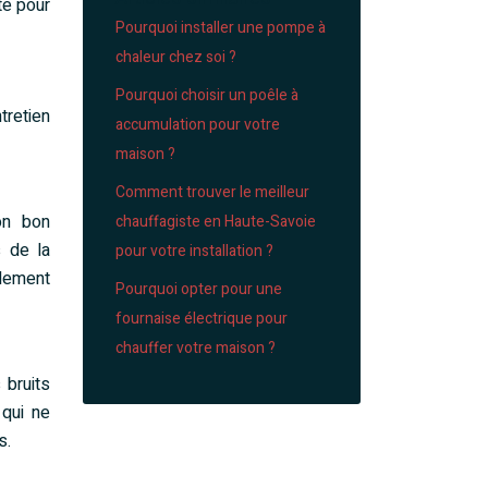
te pour
Pourquoi installer une pompe à
chaleur chez soi ?
Pourquoi choisir un poêle à
tretien
accumulation pour votre
maison ?
Comment trouver le meilleur
on bon
chauffagiste en Haute-Savoie
s de la
pour votre installation ?
ndement
Pourquoi opter pour une
fournaise électrique pour
chauffer votre maison ?
 bruits
 qui ne
s.