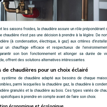
t les saisons froides, la chaudière assure un rôle prépondérant 
e chaudière n’est pas une décision à prendre à la légère. De n
dière (à condensation, électrique, à gaz) aux critères d’installa
our un chauffage efficace et respectueux de l’environnemen
 garantir son bon fonctionnement et allonger sa durée de vi
e, offrent des solutions alternatives intéressantes.
 de chaudières pour un choix éclairé
r un système de chaudière adapté aux besoins de chaque mais
nibles, parmi lesquelles la chaudière gaz, la chaudière à conden
audière granulés et la chaudière au bois. Ces types variés de cha
spécifiques à prendre en compte avant de faire son choix.
ution économique et écologique