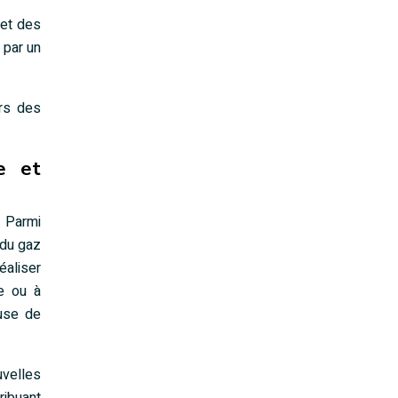
 et des
 par un
ors des
de et
. Parmi
 du gaz
aliser
e ou à
euse de
uvelles