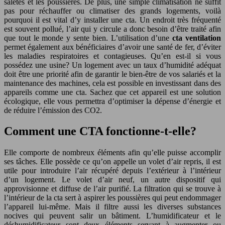
saletés et les poussières. De plus, une simple climatisation ne suffit
pas pour réchauffer ou climatiser des grands logements, voilà
pourquoi il est vital d’y installer une cta. Un endroit très fréquenté
est souvent pollué, l’air qui y circule a donc besoin d’être traité afin
que tout le monde y sente bien. L’utilisation d’une
cta ventilation
permet également aux bénéficiaires d’avoir une santé de fer, d’éviter
les maladies respiratoires et contagieuses. Qu’en est-il si vous
possédez une usine? Un logement avec un taux d’humidité adéquat
doit être une priorité afin de garantir le bien-être de vos salariés et la
maintenance des machines, cela est possible en investissant dans des
appareils comme une cta. Sachez que cet appareil est une solution
écologique, elle vous permettra d’optimiser la dépense d’énergie et
de réduire l’émission des CO2.
Comment une CTA fonctionne-t-elle?
Elle comporte de nombreux éléments afin qu’elle puisse accomplir
ses tâches. Elle possède ce qu’on appelle un volet d’air repris, il est
utile pour introduire l’air récupéré depuis l’extérieur à l’intérieur
d’un logement. Le volet d’air neuf, un autre dispositif qui
approvisionne et diffuse de l’air purifié. La filtration qui se trouve à
l’intérieur de la cta sert à aspirer les poussières qui peut endommager
l’appareil lui-même. Mais il filtre aussi les diverses substances
nocives qui peuvent salir un bâtiment. L’humidificateur et le
déshumidificateur sont deux éléments servant à augmenter ou