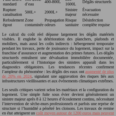
400-800L
Dégâts structurels
standard
d’eau
1600L
Rupture
Sinistre
Évacuation
500L+
2000L+
canalisation
majeur
nécessaire
Refoulement
Zone
Propagation
Risque
Désinfection
égout
contaminée
odeurs
sanitaire
complète requise
Le calcul du coût réel dépasse largement les dégâts matériels
visibles. Il englobe la détérioration des planchers, plafonds et
mobiliers, mais aussi les coûts indirects : hébergement temporaire
pendant les travaux, perte de jouissance du logement, impact sur la
franchise d’assurance et augmentation des primes futures. Les dégâts
structurels entraînent une dévaluation immobilière documentée,
particulièrement si l’historique des sinistres apparaît dans les
diagnostics obligatoires. Les tendances récentes confirment
l’ampleur du phénomène : les dégâts des eaux ont
augmenté de plus
de 20% en 2024
, signalant une aggravation des risques liés aux
infrastructures vieillissantes et aux événements climatiques extrêmes.
Les seuils critiques varient selon les matériaux et la configuration du
logement. Une simple fuite sous évier devient généralement un
sinistre majeur après 8 à 12 heures d’écoulement continu, nécessitant
l’intervention de sèche-murs professionnels et parfois une reprise de
structure si l’humidité a pénétré les cloisons. Les travaux de remise
en état atteignent un
coût moyen autour de 1200 euros mais peuvent