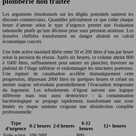
plomberie non traitée
Les arguments émotionnels sur les dégâts potentiels saturent les
discours commerciaux. Quantifier précisément ce que coûte chaque
heure d’attente selon le type d’urgence permet une évaluation
rationnelle plutôt qu’une décision prise sous pression anxieuse. Les
données chiffrées transforment un danger abstrait en calcul
économique concret.
Une fuite active standard libère entre 50 et 200 litres d’eau par heure
selon la pression du réseau. Après six heures, ce volume atteint 800
à 1600 litres, suffisamment pour saturer un plancher, traverser au
plafond de l’étage inférieur et endommager les structures porteuses.
Une rupture de canalisation accélère dramatiquement cette
progression, dépassant 2000 litres en quelques heures et créant un
sinistre majeur nécessitant potentiellement l’évacuation temporaire
du logement. Les refoulements d’égout suivent une logique
différente mais tout aussi destructrice : la contamination
bactériologique se propage rapidement, transformant une zone
limitée en risque sanitaire exigeant une désinfection complète
professionnelle.
Type
6-12
0-2 heures
2-6 heures
12+ heures
d’urgence
heures
Fuite active
100-200L
800-