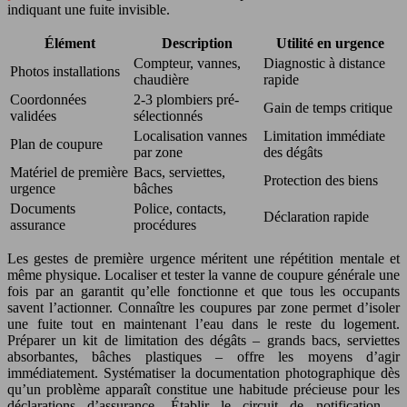
indiquant une fuite invisible.
Élément
Description
Utilité en urgence
Compteur, vannes,
Diagnostic à distance
Photos installations
chaudière
rapide
Coordonnées
2-3 plombiers pré-
Gain de temps critique
validées
sélectionnés
Localisation vannes
Limitation immédiate
Plan de coupure
par zone
des dégâts
Matériel de première
Bacs, serviettes,
Protection des biens
urgence
bâches
Documents
Police, contacts,
Déclaration rapide
assurance
procédures
Les gestes de première urgence méritent une répétition mentale et
même physique. Localiser et tester la vanne de coupure générale une
fois par an garantit qu’elle fonctionne et que tous les occupants
savent l’actionner. Connaître les coupures par zone permet d’isoler
une fuite tout en maintenant l’eau dans le reste du logement.
Préparer un kit de limitation des dégâts – grands bacs, serviettes
absorbantes, bâches plastiques – offre les moyens d’agir
immédiatement. Systématiser la documentation photographique dès
qu’un problème apparaît constitue une habitude précieuse pour les
déclarations d’assurance. Établir le circuit de notification –