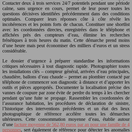
Contacter deux à trois services 24/7 potentiels pendant une période
calme, sans urgence en cours, permet de leur poser toutes les
questions décisives identifiées précédemment dans des conditions
optimales. Comparer leurs réponses côte à côte révèle les
incohérences et les points forts de chacun. Constituer une shortlist
avec les coordonnées directes, enregistrées dans le téléphone et
affichées près des compteurs d’eau, élimine les recherches
frénétiques à trois heures du matin. Cette démarche prend moins
d’une heure mais peut économiser des milliers d’euros et un stress
considérable.
Le dossier d’urgence à préparer standardise les informations
critiques nécessaires à tout diagnostic rapide. Photographier toutes
les installations clés – compteur général, arrivées d’eau principales,
chaudière, ballons d’eau chaude – permet au plombier contacté par
téléphone de commencer son diagnostic à distance et d’apporter les
outils et pièces appropriés. Documenter la localisation précise des
vannes de coupure par zone évite de perdre du temps à les chercher
pendant qu’une fuite se propage. Rassembler les coordonnées de
l’assurance habitation, les procédures de déclaration de sinistre,
l’historique des interventions précédentes et un état des lieux
photographique de référence accélère toutes les démarches
ultérieures. Cette consommation moyenne d’eau, établie autour
d’une
facture moyenne de 562,80 euros par an pour une famille de 4
personnes
, sert également de référence pour détecter les anomalies