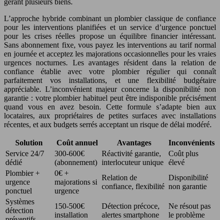
gérant plusieurs biens.
L’approche hybride combinant un plombier classique de confiance
pour les interventions planifiées et un service d’urgence ponctuel
pour les crises réelles propose un équilibre financier intéressant.
Sans abonnement fixe, vous payez les interventions au tarif normal
en journée et acceptez les majorations occasionnelles pour les vraies
urgences nocturnes. Les avantages résident dans la relation de
confiance établie avec votre plombier régulier qui connaît
parfaitement vos installations, et une flexibilité budgétaire
appréciable. L’inconvénient majeur concerne la disponibilité non
garantie : votre plombier habituel peut être indisponible précisément
quand vous en avez besoin. Cette formule s’adapte bien aux
locataires, aux propriétaires de petites surfaces avec installations
récentes, et aux budgets serrés acceptant un risque de délai modéré.
Solution
Coût annuel
Avantages
Inconvénients
Service 24/7
300-600€
Réactivité garantie,
Coût plus
dédié
(abonnement)
interlocuteur unique
élevé
Plombier +
0€ +
Relation de
Disponibilité
urgence
majorations si
confiance, flexibilité
non garantie
ponctuel
urgence
Systèmes
150-500€
Détection précoce,
Ne résout pas
détection
installation
alertes smartphone
le problème
préventifs