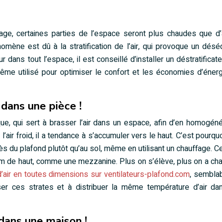
fage, certaines parties de l’espace seront plus chaudes que d’
ène est dû à la stratification de l’air, qui provoque un déséq
eur dans tout l’espace, il est conseillé d’installer un déstratificate
ême utilisé pour optimiser le confort et les économies d’énerg
 dans une pièce !
ique, qui sert à brasser l’air dans un espace, afin d’en homogéné
’air froid, il a tendance à s’accumuler vers le haut. C’est pourqu
s du plafond plutôt qu’au sol, même en utilisant un chauffage. Ce
m de haut, comme une mezzanine. Plus on s’élève, plus on a cha
 d’air en toutes dimensions sur ventilateurs-plafond.com
, semblab
iser ces strates et à distribuer la même température d’air da
dans une maison !