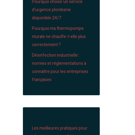
Pourquoi choisir un service
d’urgence plomberie
disponible 24/7
Pourquoi ma thermopompe
murale ne chauffe-t-elle plus
correctement ?
Désinfection industrielle :
normes et réglementations à
connaître pour les entreprises
françaises
Articles similaires
Les meilleures pratiques pour