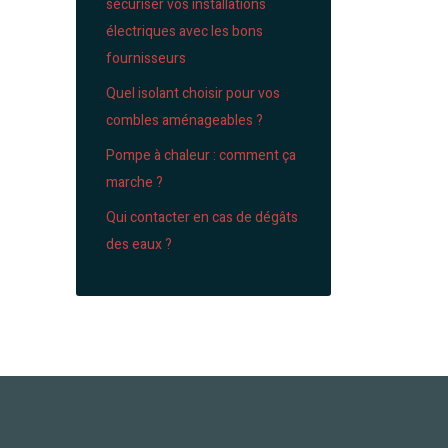
sécuriser vos installations
électriques avec les bons
fournisseurs
Quel isolant choisir pour vos
combles aménageables ?
Pompe à chaleur : comment ça
marche ?
Qui contacter en cas de dégâts
des eaux ?