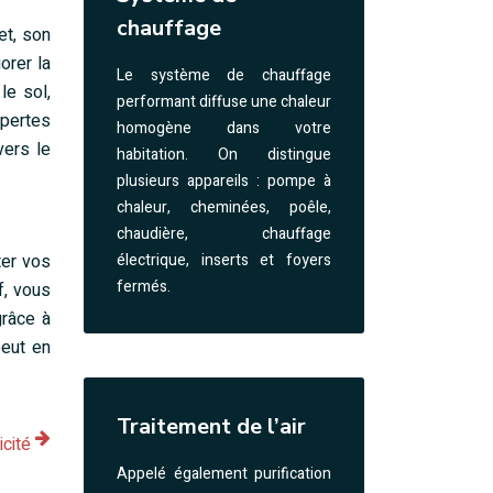
chauffage
et, son
orer la
Le système de chauffage
le sol,
performant diffuse une chaleur
 pertes
homogène dans votre
vers le
habitation. On distingue
plusieurs appareils : pompe à
chaleur, cheminées, poêle,
chaudière, chauffage
ter vos
électrique, inserts et foyers
fermés.
f, vous
grâce à
peut en
Traitement de l’air
icité
Appelé également purification