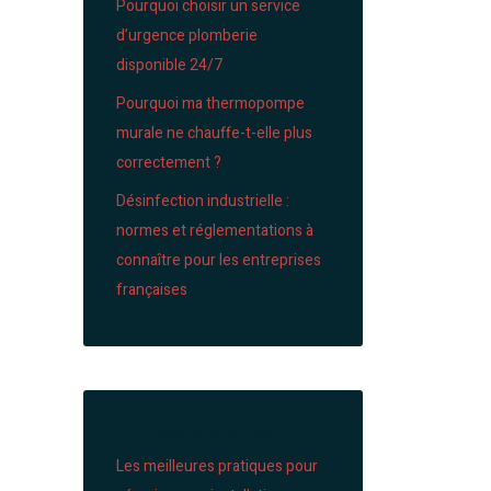
Pourquoi choisir un service
d’urgence plomberie
disponible 24/7
Pourquoi ma thermopompe
murale ne chauffe-t-elle plus
correctement ?
Désinfection industrielle :
normes et réglementations à
connaître pour les entreprises
françaises
Articles similaires
Les meilleures pratiques pour