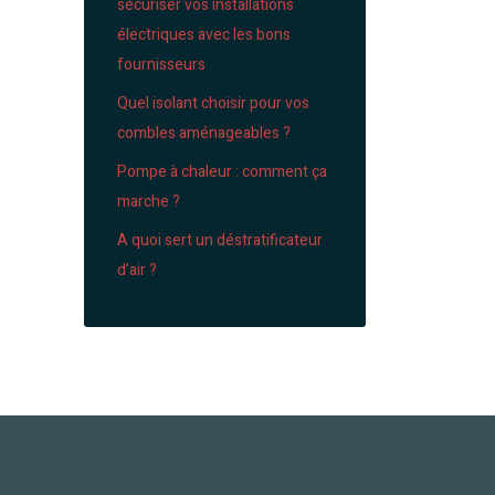
sécuriser vos installations
électriques avec les bons
fournisseurs
Quel isolant choisir pour vos
combles aménageables ?
Pompe à chaleur : comment ça
marche ?
A quoi sert un déstratificateur
d’air ?