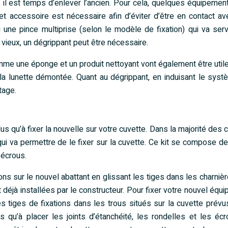
e, il est temps d’enlever l’ancien. Pour cela, quelques équipemen
et accessoire est nécessaire afin d’éviter d’être en contact a
u une pince multiprise (selon le modèle de fixation) qui va serv
s vieux, un dégrippant peut être nécessaire.
me une éponge et un produit nettoyant vont également être util
 la lunette démontée. Quant au dégrippant, en induisant le sys
tage.
us qu’à fixer la nouvelle sur votre cuvette. Dans la majorité des c
qui va permettre de le fixer sur la cuvette. Ce kit se compose de
 écrous.
ions sur le nouvel abattant en glissant les tiges dans les charnièr
 déjà installées par le constructeur. Pour fixer votre nouvel équ
r les tiges de fixations dans les trous situés sur la cuvette prévu
us qu’à placer les joints d’étanchéité, les rondelles et les éc