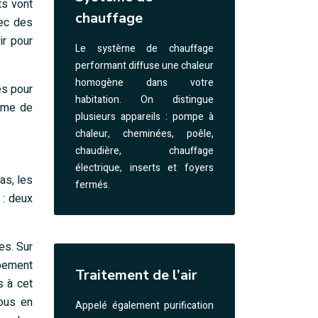
ts vont
chauffage
vec des
ir pour
Le système de chauffage
performant diffuse une chaleur
homogène dans votre
es pour
habitation. On distingue
tème de
plusieurs appareils : pompe à
chaleur, cheminées, poêle,
chaudière, chauffage
électrique, inserts et foyers
as, les
fermés.
 : deux
es. Sur
ipement
Traitement de l’air
s à cet
rous en
Appelé également purification