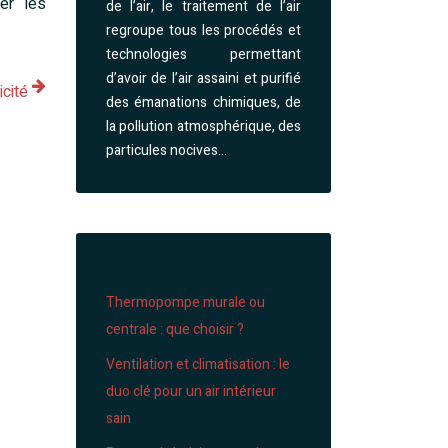
er les
de l’air, le traitement de l’air
regroupe tous les procédés et
technologies permettant
d’avoir de l’air assaini et purifié
icité
des émanations chimiques, de
la pollution atmosphérique, des
particules nocives…
Articles récents
Thermopompe murale ou
centrale : que choisir ?
Ventilation et climatisation : le
duo clé pour un air intérieur
sain